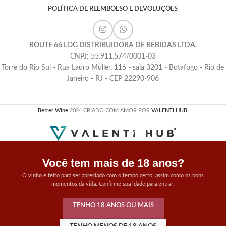
POLÍTICA DE REEMBOLSO E DEVOLUÇÕES
ROUTE 66 LOG DISTRIBUIDORA DE BEBIDAS LTDA.
CNPJ: 55.911.574/0001-03
Torre do Rio Sul - Rua Lauro Muller, 116 - sala 3201 - Botafogo - Rio de
Janeiro - RJ - CEP 22290-906
Better Wine
2024 CRIADO COM AMOR POR
VALENTI HUB
.
Você tem mais de 18 anos?
O vinho é feito para ser apreciado com o tempo certo, assim como os bons
momentos da vida. Confirme sua idade para entrar.
TENHO 18 ANOS OU MAIS