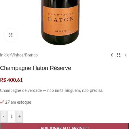
Clique para ampliar
Início
/
Vinhos
/
Branco
Champagne Haton Réserve
R$
400,61
Champagne de verdade — não imita ninguém, não precisa.
27 em estoque
-
+
ADICIONAR AO CARRINHO