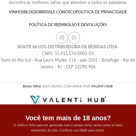
encontra as melhores safras que atendem a todos os paladares.
VINHOS
BLOG
SOBRE
FALE CONOSCO
POLÍTICA DE PRIVACIDADE
POLÍTICA DE REEMBOLSO E DEVOLUÇÕES
ROUTE 66 LOG DISTRIBUIDORA DE BEBIDAS LTDA.
CNPJ: 55.911.574/0001-03
Torre do Rio Sul - Rua Lauro Muller, 116 - sala 3201 - Botafogo - Rio de
Janeiro - RJ - CEP 22290-906
Better Wine
2024 CRIADO COM AMOR POR
VALENTI HUB
.
Você tem mais de 18 anos?
O vinho é feito para ser apreciado com o tempo certo, assim como os bons
momentos da vida. Confirme sua idade para entrar.