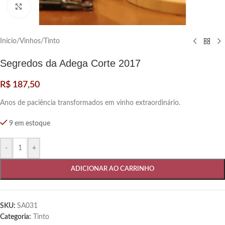
Clique para ampliar
Início
/
Vinhos
/
Tinto
Segredos da Adega Corte 2017
R$
187,50
Anos de paciência transformados em vinho extraordinário.
9 em estoque
-
+
ADICIONAR AO CARRINHO
SKU:
SA031
Categoria:
Tinto